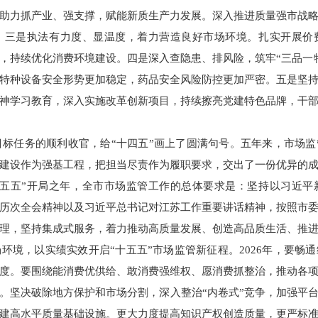
助力抓产业、强支撑，赋能新质生产力发展。深入推进质量强市战
。三是执法有力度、显温度，着力营造良好市场环境。扎实开展价
效，持续优化消费环境建设。四是深入查隐患、排风险，筑牢“三品一
特种设备安全形势更加稳定，药品安全风险防控更加严密。五是坚
神学习教育，深入实施改革创新项目，持续擦亮党建特色品牌，干
项目标任务的顺利收官，给“十四五”画上了圆满句号。五年来，市场
建设作为强基工程，把担当尽责作为履职要求，交出了一份优异的
“十五五”开局之年，全市市场监管工作的总体要求是：坚持以习近
历次全会精神以及习近平总书记对江苏工作重要讲话精神，按照市
理，坚持集成式服务，着力推动高质量发展、创造高品质生活、推
环境，以实绩实效开启“十五五”市场监管新征程。2026年，要畅
度。要围绕能消费优供给、敢消费强维权、愿消费抓整治，推动各
。坚决破除地方保护和市场分割，深入整治“内卷式”竞争，加强平
建高水平质量基础设施。更大力度提高知识产权创造质量，更严标